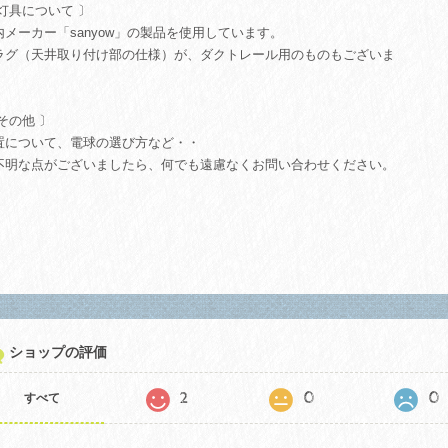
 灯具について 〕
内メーカー「sanyow」の製品を使用しています。
ラグ（天井取り付け部の仕様）が、ダクトレール用のものもございま
。
その他 〕
置について、電球の選び方など・・
不明な点がございましたら、何でも遠慮なくお問い合わせください。
ショップの評価
2
0
0
すべて