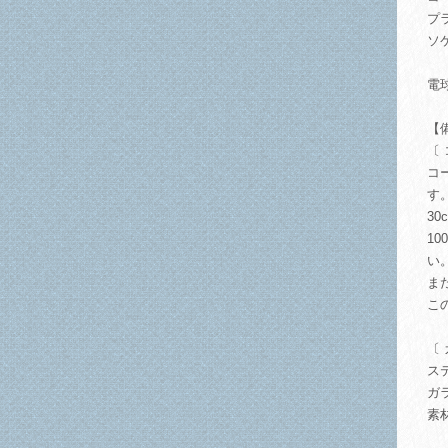
プ
ソ
電
【
〔
コ
す
3
1
い
ま
こ
〔
ス
ガ
素