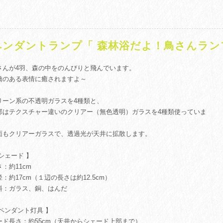
ペンダントランプ「 森林浴だよ！鳥さんランプ
さんが4羽、森の中をのんびりと飛んでいます。
嬌のある表情に癒されますよ～
リーン系の不透明ガラスを4種類と、
部はテクスチャー違いのクリアー（無色透明）ガラスを4種類使っていま
。
面もクリアーガラスで、透過光が天井に拡散します。
 シェード 】
：約11cm
径：約17cm（１辺の長さは約12.5cm）
料：ガラス、銅、はんだ
 ペンダント灯具 】
ード長さ：約55cm（天井からシェード上部まで）