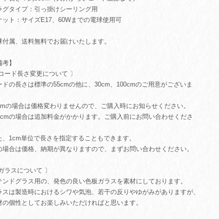
ラグタイプ：引っ掛けシーリング用
ケット：サイズE17、60Wまでの電球使用可
球付属、送料無料でお届けいたします。
備考】
 コード長さ変更について 〕
ードの長さは標準の55cmの他に、30cm、100cmのご用意がございま
。
0cmの場合は価格変わりませんので、ご購入時にお知らせください。
00cmの場合は追加料金がかかります。ご購入前にお問い合わせくださ
。
た、1cm単位で長さを指定することもできます。
の場合は価格、納期が異なりますので、まずお問い合わせください。
 ガラスについて 〕
テンドグラス用の、発色の良い色板ガラスを素材にしております。
ラスは製造時におけるシワや気泡、若干の反りやゆがみがありますが、
材の個性としてお楽しみいただければと思います。