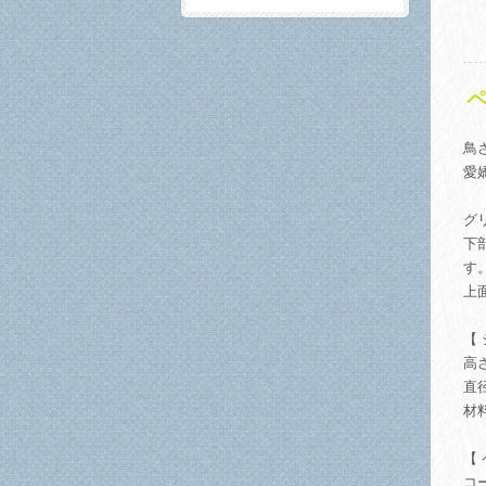
鳥
愛
グ
下
す
上
【
高さ
直
材
【
コ