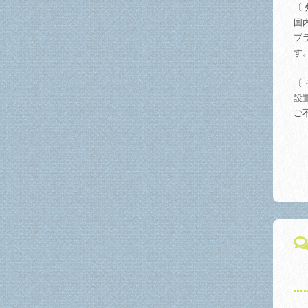
〔
国
プ
す
〔 
設
ご