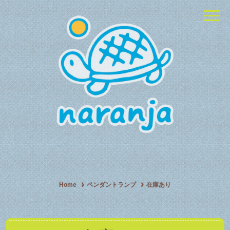
Home
ペンダントランプ
在庫あり