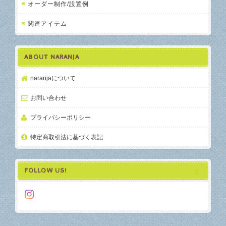
オーダー制作/設置例
関連アイテム
ABOUT NARANJA
naranjaについて
お問い合わせ
プライバシーポリシー
特定商取引法に基づく表記
FOLLOW US!