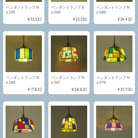
ペンダントランプ N
ペンダントランプ N
ペンダントランプ N
o.595
o.594
o.589
¥33,220
¥23,320
¥24,420
ペンダントランプ N
ペンダントランプ N
ペンダントランプ N
o.588
o.587
o.579
¥17,820
¥28,820
¥29,920