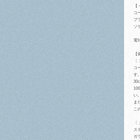
【
コ
プ
ソ
電
【
〔
コ
す
3
1
い
ま
こ
〔
ス
ガ