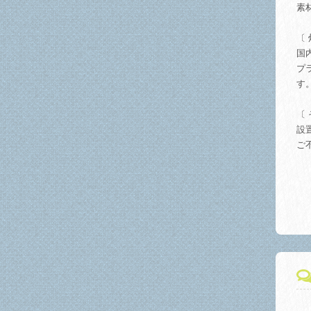
素
〔
国
プ
す
〔 
設
ご