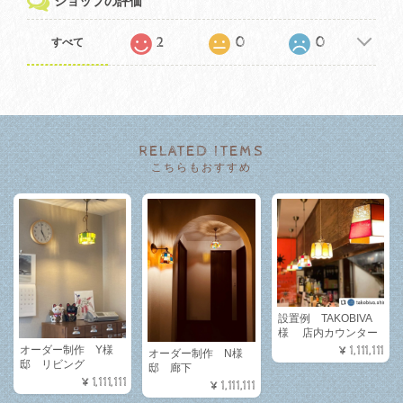
ショップの評価
2
0
0
すべて
RELATED ITEMS
こちらもおすすめ
設置例 TAKOBIVA
様 店内カウンター
¥1,111,111
オーダー制作 Y様
オーダー制作 N様
邸 リビング
邸 廊下
¥1,111,111
¥1,111,111