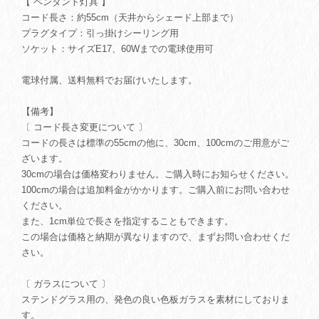
【 ペンダント灯具 】
コード長さ：約55cm（天井からシェード上部まで）
プラグタイプ：引っ掛けシーリング用
ソケット：サイズE17、60Wまでの電球使用可
電球付属、送料無料でお届けいたします。
【備考】
〔 コード長さ変更について 〕
コードの長さは標準の55cmの他に、30cm、100cmのご用意がご
ざいます。
30cmの場合は価格変わりません。ご購入時にお知らせください。
100cmの場合は追加料金がかかります。ご購入前にお問い合わせ
ください。
また、1cm単位で長さを指定することもできます。
この場合は価格と納期が異なりますので、まずお問い合わせくだ
さい。
〔 ガラスについて 〕
ステンドグラス用の、発色の良い色板ガラスを素材にしておりま
す。