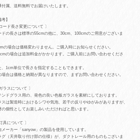
球付属、送料無料でお届けいたします。
備考】
 コード長さ変更について 〕
ードの長さは標準の55cmの他に、30cm、100cmのご用意がございま
。
0cmの場合は価格変わりません。ご購入時にお知らせください。
00cmの場合は追加料金がかかります。ご購入前にお問い合わせくださ
。
た、1cm単位で長さを指定することもできます。
の場合は価格と納期が異なりますので、まずお問い合わせください。
 ガラスについて 〕
テンドグラス用の、発色の良い色板ガラスを素材にしております。
ラスは製造時におけるシワや気泡、若干の反りやゆがみがありますが、
材の個性としてお楽しみいただければと思います。
 灯具について 〕
内メーカー「sanyow」の製品を使用しています。
ラグ（天井取り付け部の仕様）が、ダクトレール用のものもございま