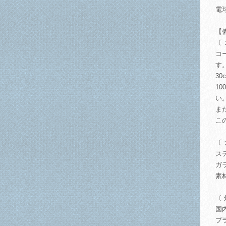
電
【
〔
コ
す
3
1
い
ま
こ
〔
ス
ガ
素
〔
国
プ