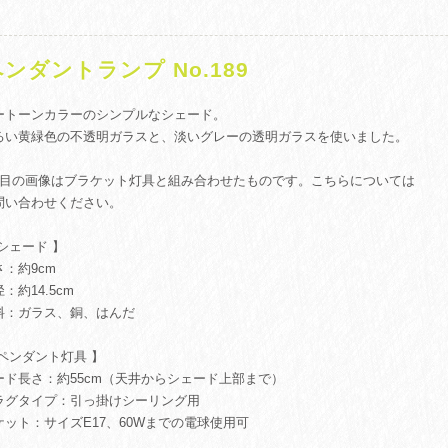
ンダントランプ No.189
ートーンカラーのシンプルなシェード。
るい黄緑色の不透明ガラスと、淡いグレーの透明ガラスを使いました。
枚目の画像はブラケット灯具と組み合わせたものです。こちらについては
問い合わせください。
 シェード 】
さ：約9cm
：約14.5cm
料：ガラス、銅、はんだ
 ペンダント灯具 】
ード長さ：約55cm（天井からシェード上部まで）
ラグタイプ：引っ掛けシーリング用
ケット：サイズE17、60Wまでの電球使用可