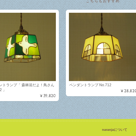
こちらもおすすめ
ントランプ「 森林浴だよ！鳥さん
ペンダントランプ No.712
2 」
¥28,82
¥39,820
naranjaについて