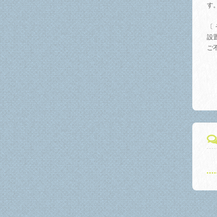
す
〔 
設
ご