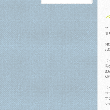
ペ
ツ
明
6
お
【
高
直径
材
【
コ
プ
ソ