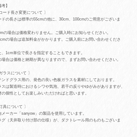
備考】
 コード長さ変更について 〕
ードの長さは標準の55cmの他に、30cm、100cmのご用意がございま
。
0cmの場合は価格変わりません。ご購入時にお知らせください。
00cmの場合は追加料金がかかります。ご購入前にお問い合わせくださ
。
た、1cm単位で長さを指定することもできます。
の場合は価格と納期が異なりますので、まずお問い合わせください。
 ガラスについて 〕
テンドグラス用の、発色の良い色板ガラスを素材にしております。
ラスは製造時におけるシワや気泡、若干の反りやゆがみがありますが、
材の個性としてお楽しみいただければと思います。
 灯具について 〕
内メーカー「sanyow」の製品を使用しています。
ラグ（天井取り付け部の仕様）が、ダクトレール用のものもございま
。