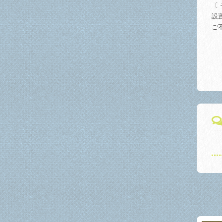
〔 
設
ご