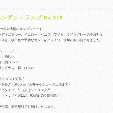
ンダントランプ No.376
面のやや浅型のランプシェード。
ンディゴブルー、イエロー、バニラホワイト、ライトグレーの不透明な
ラスと、琥珀色の透明なガラスをパッチワーク風に組み合わせました。
 シェード 】
さ：約8cm
：約17.5cm
料：ガラス、銅、はんだ
 ペンダント灯具 】
ード長さ：約55cm（天井からシェード上部まで）
ラグタイプ：引っ掛けシーリング用
ケット：サイズE17、60Wまでの電球使用可
球付属、送料無料でお届けいたします。