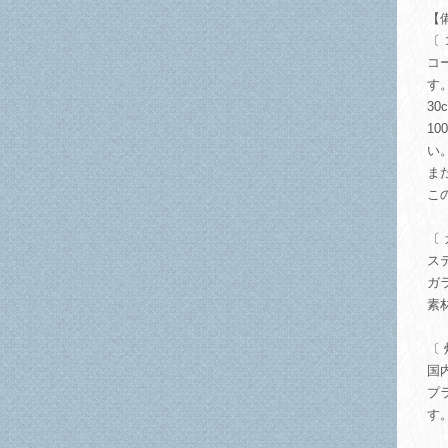
【
〔
コ
す
3
1
い
ま
こ
〔
ス
ガ
素
〔
国
プ
す