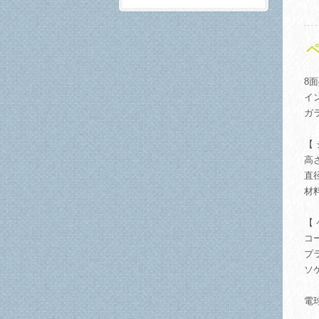
ペ
8
イ
ガ
【
高
直径
材
【
コ
プ
ソ
電