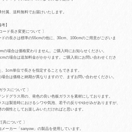
球付属、送料無料でお届けいたします。
備考】
 コード長さ変更について 〕
ードの長さは標準の55cmの他に、30cm、100cmのご用意がございま
。
0cmの場合は価格変わりません。ご購入時にお知らせください。
00cmの場合は追加料金がかかります。ご購入前にお問い合わせくださ
。
た、1cm単位で長さを指定することもできます。
の場合は価格と納期が異なりますので、まずお問い合わせください。
 ガラスについて 〕
テンドグラス用の、発色の良い色板ガラスを素材にしております。
ラスは製造時におけるシワや気泡、若干の反りやゆがみがありますが、
材の個性としてお楽しみいただければと思います。
 灯具について 〕
内メーカー「sanyow」の製品を使用しています。