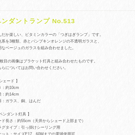
ンダントランプ No.513
んだか楽しい、ビタミンカラーの「つぎはぎランプ」です。
色系を3種類、赤とパンプキンオレンジの不透明ガラスと、
明なベージュのガラスを組み合わせました。
8枚目の画像はブラケット灯具と組み合わせたものです。
ちらについてはお問い合わせください。
 シェード 】
：約10cm
：約14cm
料：ガラス、銅、はんだ
 ペンダント灯具 】
ード長さ：約55cm（天井からシェード上部まで）
ラグタイプ：引っ掛けシーリング用
ケット：サイズE17、60Wまでの電球使用可