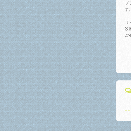
プ
す
〔 
設
ご