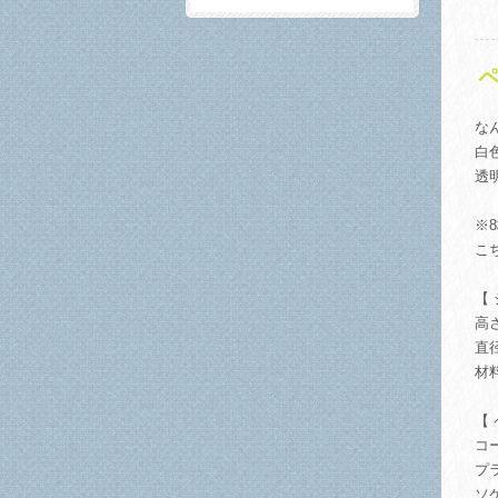
ペ
な
白
透
※
こ
【
高さ
直径
材
【
コ
プ
ソ