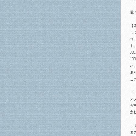
電
【
〔
コ
す
3
1
い
ま
こ
〔
ス
ガ
素
〔
国