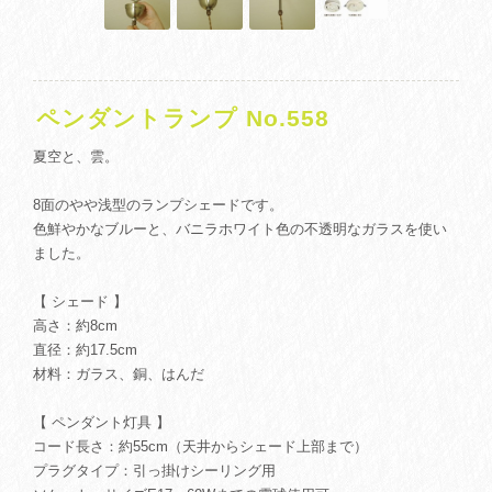
ペンダントランプ No.558
夏空と、雲。
8面のやや浅型のランプシェードです。
色鮮やかなブルーと、バニラホワイト色の不透明なガラスを使い
ました。
【 シェード 】
高さ：約8cm
直径：約17.5cm
材料：ガラス、銅、はんだ
【 ペンダント灯具 】
コード長さ：約55cm（天井からシェード上部まで）
プラグタイプ：引っ掛けシーリング用