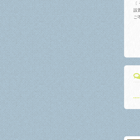
〔 
設
ご