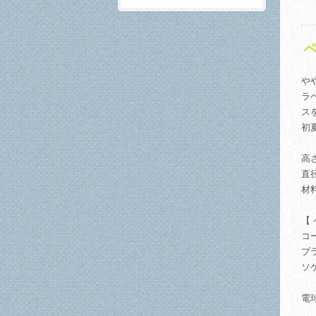
ペ
や
ラ
ス
初
高さ
直径
材
【
コ
プ
ソ
電