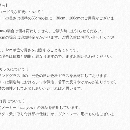
備考】
 コード長さ変更について 〕
ードの長さは標準の55cmの他に、30cm、100cmのご用意がございま
。
0cmの場合は価格変わりません。ご購入時にお知らせください。
00cmの場合は追加料金がかかります。ご購入前にお問い合わせくださ
。
た、1cm単位で長さを指定することもできます。
の場合は価格と納期が異なりますので、まずお問い合わせください。
 ガラスについて 〕
テンドグラス用の、発色の良い色板ガラスを素材にしております。
ラスは製造時におけるシワや気泡、若干の反りやゆがみがありますが、
材の個性としてお楽しみいただければと思います。
 灯具について 〕
内メーカー「sanyow」の製品を使用しています。
ラグ（天井取り付け部の仕様）が、ダクトレール用のものもございま
。