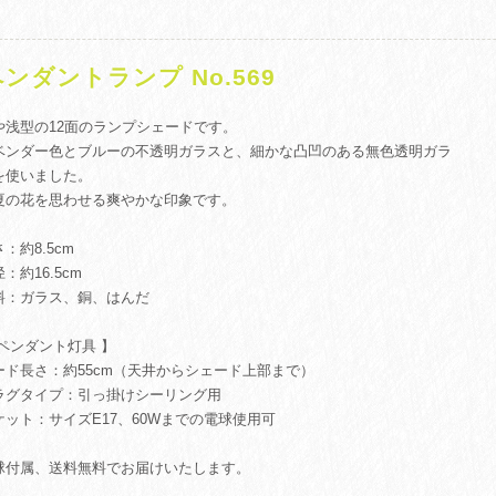
ンダントランプ No.569
や浅型の12面のランプシェードです。
ベンダー色とブルーの不透明ガラスと、細かな凸凹のある無色透明ガラ
を使いました。
夏の花を思わせる爽やかな印象です。
：約8.5cm
：約16.5cm
料：ガラス、銅、はんだ
 ペンダント灯具 】
ード長さ：約55cm（天井からシェード上部まで）
ラグタイプ：引っ掛けシーリング用
ケット：サイズE17、60Wまでの電球使用可
球付属、送料無料でお届けいたします。