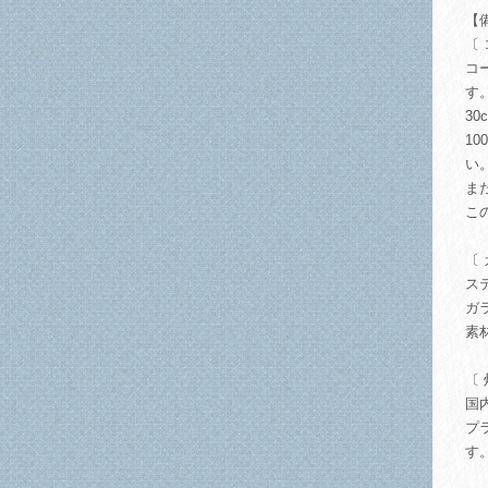
【
〔
コ
す
3
1
い
ま
こ
〔
ス
ガ
素
〔
国
プ
す